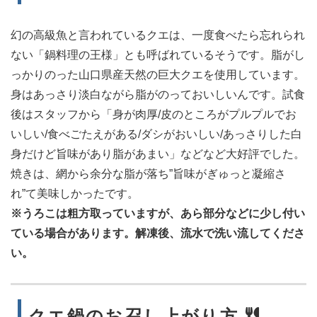
幻の高級魚と言われているクエは、一度食べたら忘れられ
ない「鍋料理の王様」とも呼ばれているそうです。脂がし
っかりのった山口県産天然の巨大クエを使用しています。
身はあっさり淡白ながら脂がのっておいしいんです。試食
後はスタッフから「身が肉厚/皮のところがプルプルでお
いしい/食べごたえがある/ダシがおいしい/あっさりした白
身だけど旨味があり脂があまい」などなど大好評でした。
焼きは、網から余分な脂が落ち”旨味がぎゅっと凝縮さ
れ”て美味しかったです。
※うろこは粗方取っていますが、あら部分などに少し付い
ている場合があります。解凍後、流水で洗い流してくださ
い。
クエ鍋のお召し上がり方