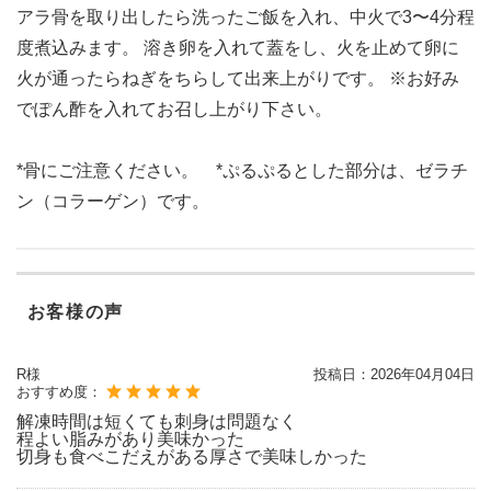
アラ骨を取り出したら洗ったご飯を入れ、中火で3〜4分程
度煮込みます。 溶き卵を入れて蓋をし、火を止めて卵に
火が通ったらねぎをちらして出来上がりです。 ※お好み
でぽん酢を入れてお召し上がり下さい。
*骨にご注意ください。 *ぷるぷるとした部分は、ゼラチ
ン（コラーゲン）です。
お客様の声
R様
投稿日：
2026年04月04日
おすすめ度：
解凍時間は短くても刺身は問題なく
程よい脂みがあり美味かった
切身も食べこだえがある厚さで美味しかった