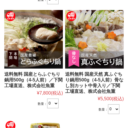
送料無料 国産とらふぐちり
送料無料 国産天然 真ふぐち
鍋用500g（4-5人前）／下関
り鍋用500g（4-5人前）骨な
工場直送、株式会社魚重
し別カット中骨入り／下関
工場直送、株式会社魚重
¥7,800
(税込)
¥5,500
(税込)
数量：
数量：