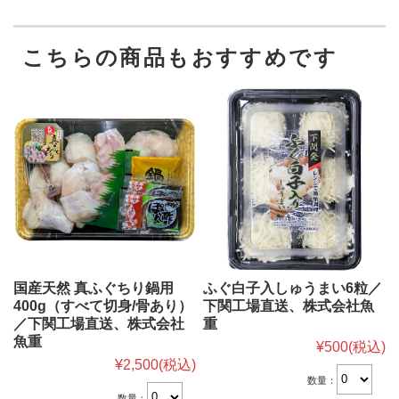
こちらの商品もおすすめです
国産天然 真ふぐちり鍋用
ふぐ白子入しゅうまい6粒／
400g（すべて切身/骨あり）
下関工場直送、株式会社魚
／下関工場直送、株式会社
重
魚重
¥500
(税込)
¥2,500
(税込)
数量：
数量：