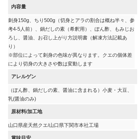
内容量
刺身150g、ちり500g（切身とアラの割合は概ね半々、参
考4-5人前）、鍋だしの素（希釈用）、ぽん酢、もみじお
ろし、醤油、お召し上がり方説明書（解凍方法記載あ
り）
※部位によって刺身の色味が異なります。クエの個体差
により切身の大きさや数は変動します
アレルゲン
（ぽん酢、鍋だしの素、醤油に含まれる）小麦・大豆、
乳(醤油のみ)
原材料/加工地
山口県産天然クエ/山口県下関市本社工場
賞味目安