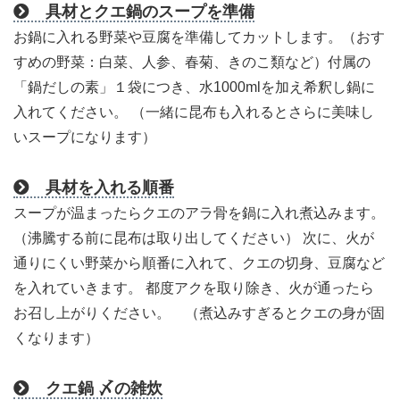
具材とクエ鍋のスープを準備
お鍋に入れる野菜や豆腐を準備してカットします。（おす
すめの野菜：白菜、人参、春菊、きのこ類など）付属の
「鍋だしの素」１袋につき、水1000mlを加え希釈し鍋に
入れてください。 （一緒に昆布も入れるとさらに美味し
いスープになります）
具材を入れる順番
スープが温まったらクエのアラ骨を鍋に入れ煮込みます。
（沸騰する前に昆布は取り出してください） 次に、火が
通りにくい野菜から順番に入れて、クエの切身、豆腐など
を入れていきます。 都度アクを取り除き、火が通ったら
お召し上がりください。 （煮込みすぎるとクエの身が固
くなります）
クエ鍋 〆の雑炊