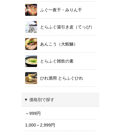
ふぐ一夜干・みりん干
とらふぐ湯引き皮（てっぴ）
あんこう（大鮟鱇）
とらふぐ雑炊の素
ひれ酒用 とらふぐひれ
▼ 価格別で探す
～999円
1,000～2,999円