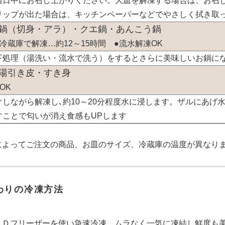
当日中にお召し上がりください。大皿を解凍する場合は、お召
リップが出た場合は、キッチンペーパーなどでやさしく拭き取
鍋（切身・アラ）・クエ鍋・あんこう鍋
】冷蔵庫で解凍…約12～15時間
●流水解凍OK
下処理（湯洗い・流水で洗う）をするとさらに美味しいお鍋に
湯引き皮・すき身
OK
ぐしながら解凍し､約10～20分程度水に浸します。ザルにあげ
すことで匂いが消え食感もUPします
によってご注文の商品、お皿のサイズ、冷蔵庫の温度が異なり
わりの冷凍方法
３Ｄフリーザーを使い急速冷凍。ムラなく一気に凍結し鮮度も