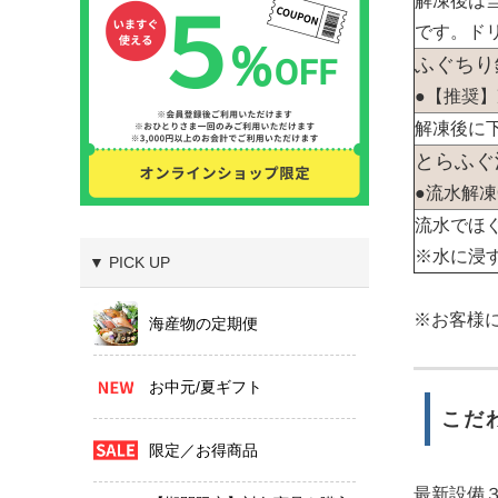
解凍後は
です。ド
ふぐちり
●【推奨
解凍後に
とらふぐ
●流水解凍
流水でほ
※水に浸
▼ PICK UP
※お客様
海産物の定期便
お中元/夏ギフト
こだ
限定／お得商品
最新設備