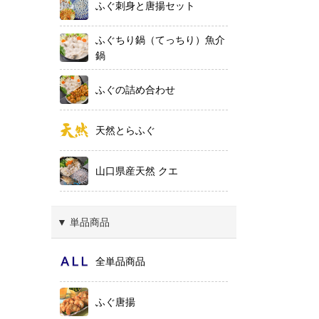
ふぐ刺身と唐揚セット
ふぐちり鍋（てっちり）魚介
鍋
ふぐの詰め合わせ
天然とらふぐ
山口県産天然 クエ
▼ 単品商品
全単品商品
ふぐ唐揚