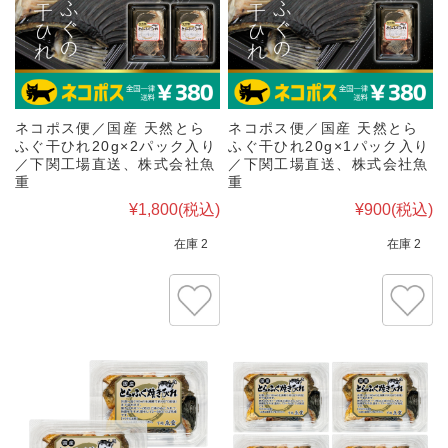
ネコポス便／国産 天然とら
ネコポス便／国産 天然とら
ふぐ干ひれ20g×2パック入り
ふぐ干ひれ20g×1パック入り
／下関工場直送、株式会社魚
／下関工場直送、株式会社魚
重
重
¥1,800
(税込)
¥900
(税込)
在庫 2
在庫 2