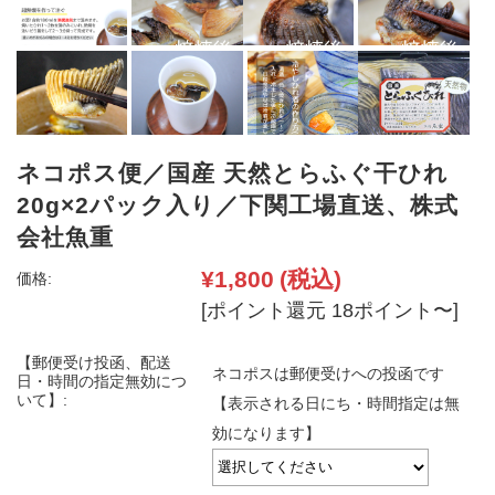
ネコポス便／国産 天然とらふぐ干ひれ
20g×2パック入り／下関工場直送、株式
会社魚重
¥1,800
(税込)
価格:
[ポイント還元 18ポイント〜]
【郵便受け投函、配送
ネコポスは郵便受けへの投函です
日・時間の指定無効につ
いて】:
【表示される日にち・時間指定は無
効になります】