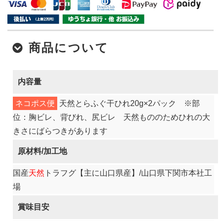
商品について
内容量
ネコポス便
天然とらふぐ干ひれ20g×2パック ※部
位：胸ビレ、背びれ、尻ビレ 天然もののためひれの大
きさにばらつきがあります
原材料/加工地
国産
天然
トラフグ【主に山口県産】/山口県下関市本社工
場
賞味目安