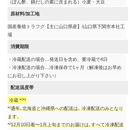
（ぽん酢、鍋だしの素に含まれる）小麦・大豆
原材料/加工地
国産養殖トラフグ【主に山口県産】/山口県下関市本社工
場
消費期限
・冷蔵配送の場合…発送日を含め、要冷蔵で4日
・冷凍配送の場合…冷凍保存で1ヶ月（解凍後はお早め
にお召し上がり下さい）
配送温度帯
冷蔵 *¹*²
*¹
通年､北海道と沖縄県への配送は､ 冷凍配送のみとなり
ます。
*²
12月10日着〜1月上旬までのお届けは､すべて冷凍配送