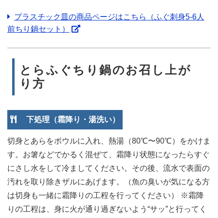
プラスチック皿の商品ページはこちら（ふぐ刺身5-6人
前ちり鍋セット）
とらふぐちり鍋のお召し上が
り方
下処理（霜降り・湯洗い）
切身とあらをボウルに入れ、熱湯（80℃〜90℃）をかけま
す。お箸などでかるく混ぜて、霜降り状態になったらすぐ
にさし水をして冷ましてください。その後、流水で表面の
汚れを取り除きザルにあげます。（魚の臭いが気になる方
は切身も一緒に霜降りの工程を行ってください） ※霜降
りの工程は、身に火が通り過ぎないよう“サッ”と行ってく