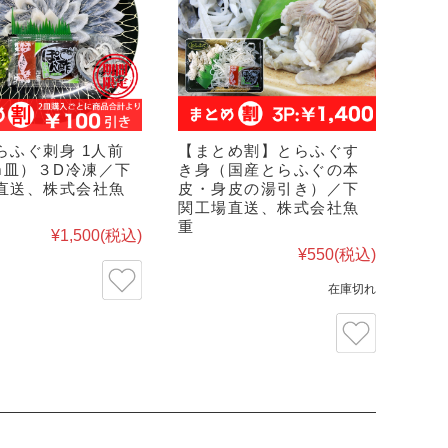
らふぐ刺身 1人前
【まとめ割】とらふぐす
cm皿）３D冷凍／下
き身（国産とらふぐの本
直送、株式会社魚
皮・身皮の湯引き）／下
関工場直送、株式会社魚
重
¥1,500
(税込)
¥550
(税込)
在庫切れ