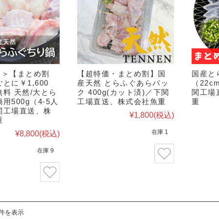
凍＞【まとめ割
【超特価・まとめ割】国
国産と
とに￥1,600
産天然 とらふぐあらパッ
（22
料 天然/大とら
ク 400g(カット済)／下関
関工場
用500g（4-5人
工場直送、株式会社魚重
重
関工場直送、株
¥1,800
(税込)
重
在庫 1
¥8,800
(税込)
在庫 9
4件を表示