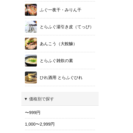
ふぐ一夜干・みりん干
とらふぐ湯引き皮（てっぴ）
あんこう（大鮟鱇）
とらふぐ雑炊の素
ひれ酒用 とらふぐひれ
▼ 価格別で探す
〜999円
1,000〜2,999円