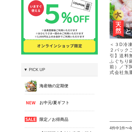
＜３D冷
２パックご
引】送料無
ふぐちり鍋
前）／下
▼ PICK UP
式会社魚
海産物の定期便
お中元/夏ギフト
限定／お得商品
4件中1件〜