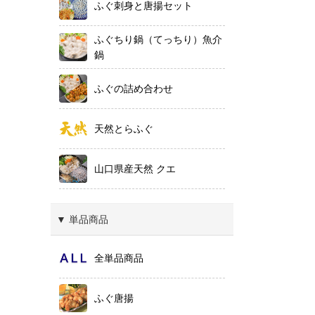
ふぐ刺身と唐揚セット
ふぐちり鍋（てっちり）魚介
鍋
ふぐの詰め合わせ
天然とらふぐ
山口県産天然 クエ
▼ 単品商品
全単品商品
ふぐ唐揚