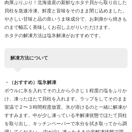
肉厚ぷりぷり！北海道産の新鮮なホタテ貝から取り出した
貝柱を急速冷凍。鮮度と旨味をそのまま閉じ込めました。
やさしい甘味と品の良いうま味成分で、お刺身から焼きも
のまで幅広く美味しくお召し上がりいただけます。
ホタテの解凍方法は塩氷解凍がおすすめです。
解凍方法について
・（おすすめ）塩氷解凍
ボウルに氷を入れてその上から小さじ１程度の塩をふりか
け、凍ったほたて貝柱を入れます。ラップをしてそのまま
室温で２〜３時間程度放置。氷が溶けるのと一緒に解凍が
すすみます。中が少し凍っている半解凍状態でほたて貝柱
を取り出し、キッチンペーパーで水分を拭き取ってから調
理してください。 中が少し凍ったままの半解凍状態で調