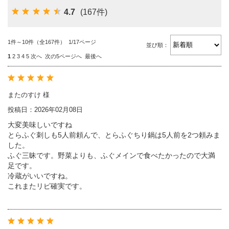
4.7
(167件)
1件～10件（全167件） 1/17ページ
並び順：
1
2
3
4
5
次へ
次の5ページへ
最後へ
またのすけ 様
投稿日：2026年02月08日
大変美味しいですね
とらふぐ刺しも5人前頼んで、とらふぐちり鍋は5人前を2つ頼みま
した。
ふぐ三昧です。野菜よりも、ふぐメインで食べたかったので大満
足です。
冷蔵がいいですね。
これまたリピ確実です。